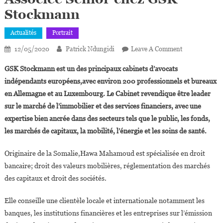
Stockmann
Actualités
Portrait
On
12/05/2020
Patrick Ndungidi
Leave A Comment
Luxembourg:
GSK Stockmann est un des principaux cabinets d’avocats
Mahamoud,3
indépendants européens,avec environ 200 professionnels et bureaux
Ans,promue
en Allemagne et au Luxembourg. Le Cabinet revendique être leader
Associée
sur le marché de l’immobilier et des services financiers, avec une
Senior
Chez
expertise bien ancrée dans des secteurs tels que le public, les fonds,
GSK
les marchés de capitaux, la mobilité, l’énergie et les soins de santé.
Stockmann
Originaire de la Somalie,Hawa Mahamoud est spécialisée en droit
bancaire; droit des valeurs mobilières, réglementation des marchés
des capitaux et droit des sociétés.
Elle conseille une clientèle locale et internationale notamment les
banques, les institutions financières et les entreprises sur l’émission