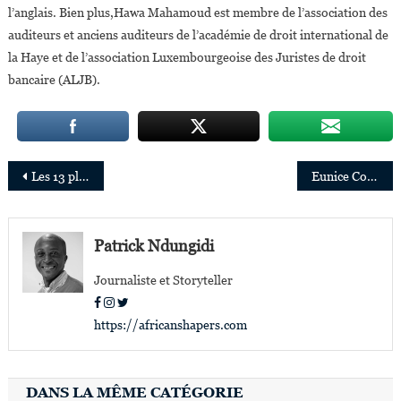
l’anglais. Bien plus,Hawa Mahamoud est membre de l’association des
auditeurs et anciens auditeurs de l’académie de droit international de
la Haye et de l’association Luxembourgeoise des Juristes de droit
bancaire (ALJB).
Navigation
Les 13 plus grands Fonds souverains en Afrique pèsent près de 85 milliards USD
Eunice Cofie sélectionnée dans le programme « Milestone Makers » du Nasdaq Entrepreneurial Center
de
l’article
Patrick Ndungidi
Journaliste et Storyteller
https://africanshapers.com
DANS LA MÊME CATÉGORIE