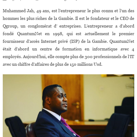
Muhammed
Muhammed Jah, 49 ans, est l’entrepreneur le plus connu et l’un des
Jah,
hommes les plus riches de la Gambie. Il est le fondateur et le CEO de
Le
Qgroup, un conglomérat d’ entreprises. L’entrepreneur a d’abord
Plus
fondé QuantumNet en 1998, qui est actuellement le premier
Grand
Entrepreneur
fournisseur d’accès Internet privé (ISP) de la Gambie. QuantumNet
À
était d’abord un centre de formation en informatique avec 4
Succès
employés. Aujourd’hui, elle compte plus de 300 professionnels de l’IT
De
avec un chiffre d’affaires de plus de 150 millions Usd.
La
Gambie