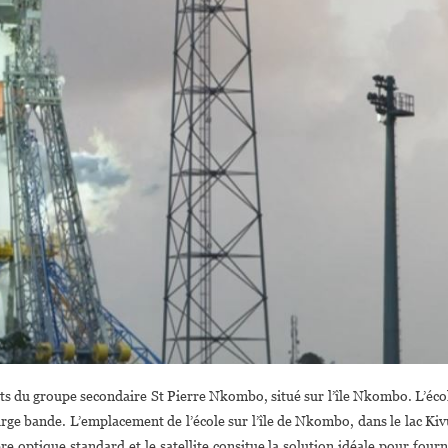
nts du groupe secondaire St Pierre Nkombo, situé sur l’île Nkombo. L’éco
large bande. L’emplacement de l’école sur l’île de Nkombo, dans le lac Kiv
e optique standard et le satellite consitue la solution idéale pour fourn