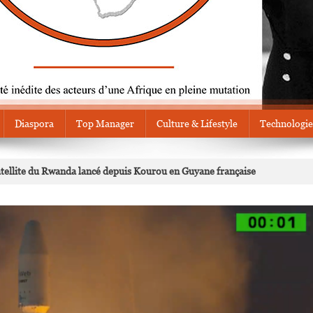
Diaspora
Top Manager
Culture & Lifestyle
Technologie
satellite du Rwanda lancé depuis Kourou en Guyane française