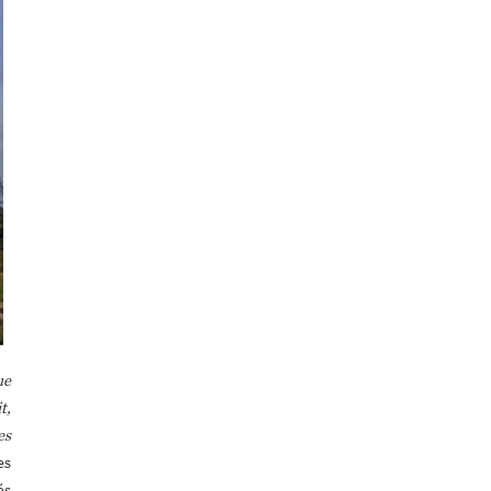
ue
t,
es
es
és