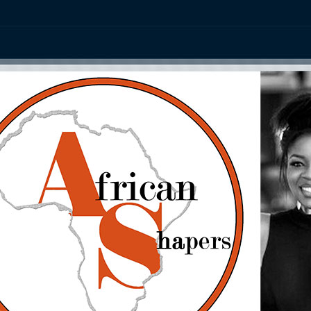
ation