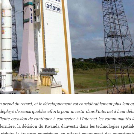
on prend du retard, et le développement est considérablement plus lent q
éployé de remarquables efforts pour investir dans l’Internet à haut débi
llente occasion de continuer à connecter à l’Internet les communautés l
dernière, la décision du Rwanda d’investir dans les technologies spatial
é à réduire la fracture numérique, en offrant notamment des opportunit