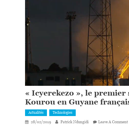
« Icyerekezo », le premier
Kourou en Guyane françai
Actualités
Technologies
28/02/2019
Patrick Ndungidi
Leave A Comment