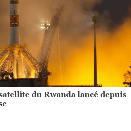
 satellite du Rwanda lancé depuis
se
On
« Icyerekezo »,