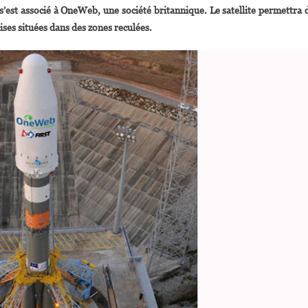
s’est associé à OneWeb, une société britannique. Le satellite permettra 
Le
ises situées dans des zones reculées.
Premier
Satellite
Du
Rwanda
Lancé
Depuis
Kourou
En
Guyane
Française