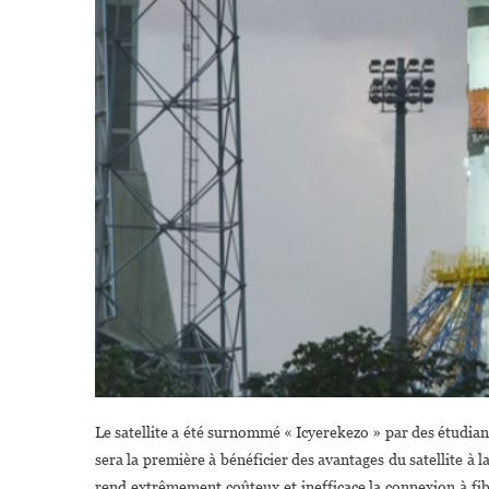
Le satellite a été surnommé « Icyerekezo » par des étudia
sera la première à bénéficier des avantages du satellite à 
rend extrêmement coûteux et inefficace la connexion à fibr