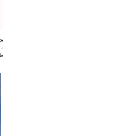
te
st
le