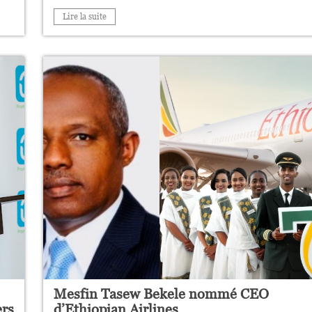
Lire la suite
Mesfin Tasew Bekele nommé CEO
ers
d’Ethiopian Airlines