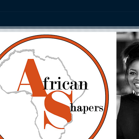
ation