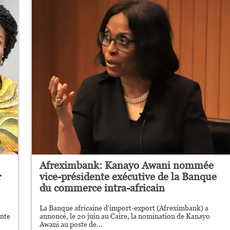
Afreximbank: Kanayo Awani nommée
r
vice-présidente exécutive de la Banque
du commerce intra-africain
La Banque africaine d'import-export (Afreximbank) a
ente
annoncé, le 20 juin au Caire, la nomination de Kanayo
Awani au poste de...