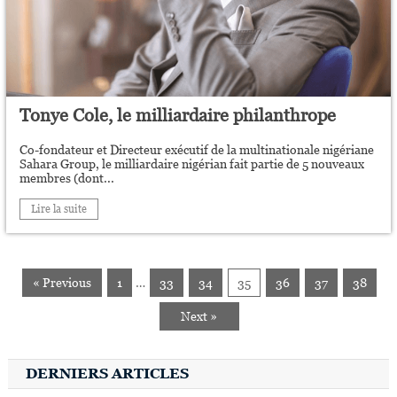
Tonye Cole, le milliardaire philanthrope
Co-fondateur et Directeur exécutif de la multinationale nigériane
Sahara Group, le milliardaire nigérian fait partie de 5 nouveaux
membres (dont...
Lire la suite
« Previous
1
…
33
34
35
36
37
38
Next »
DERNIERS ARTICLES