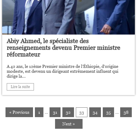
Abiy Ahmed, le spécialiste des
renseignements devenu Premier ministre
réformateur
A 42 ans, le 12ème Premier ministre de l’Éthiopie, d'origine
modeste, est devenu un dirigeant extrêmement influent qui
dirige la...
Lire la suite
« Previous
1
…
31
32
33
34
35
…
38
Next »